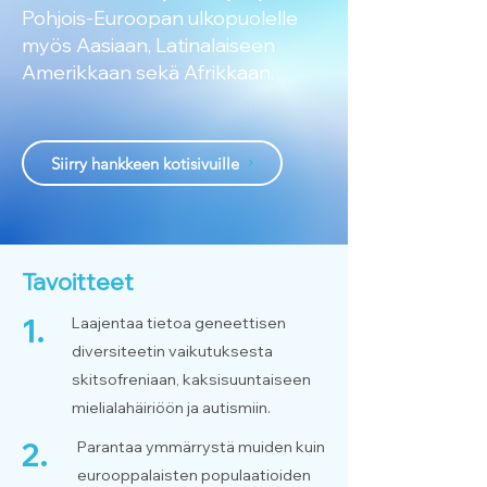
Pohjois-Euroopan ulkopuolelle
myös Aasiaan, Latinalaiseen
Amerikkaan sekä Afrikkaan.
Siirry hankkeen kotisivuille
Tavoitteet
1.
Laajentaa tietoa geneettisen
diversiteetin vaikutuksesta
skitsofreniaan, kaksisuuntaiseen
mielialahäiriöön ja autismiin.
2.
Parantaa ymmärrystä muiden kuin
eurooppalaisten populaatioiden