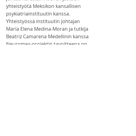
yhteistyötä Meksikon kansallisen
psykiatriainstituutin kanssa.
Yhteistyössä instituutin johtajan
María Elena Medina-Moran ja tutkija
Beatriz Camarena Medellinin kanssa
Neuromex-projektin tavoitteena on
kerätä veri- ja fenotyyppitietoja 4 604
psykoottista häiriötä sairastavalta
henkilöltä sekä 4 604 terveeltä
kontrollihenkilöltä Meksikon
kaupungeissa: Mexico Cityssä,
Querétarossa, Guanajuatossa,
Campechessa ja Jaliscossa.
Eurooppa
Euroopassa Stanley Global hanketta