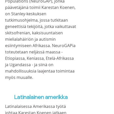
Populations (NeuroGAP), jonka
päävetäjänä toimii Karestan Koenen,
on Stanley-keskuksen
tutkimusohjelma, jossa tutkitaan
geneettisiä tekijöitä, jotka vaikuttavat
skitsofrenian, kaksisuuntaisen
mielialahäiriön ja autismin
esiintymiseen Afrikassa. NeuroGAPia
toteutetaan neljässä maassa -
Etiopiassa, Keniassa, Etelä-Afrikassa
ja Ugandassa - ja siinä on
mahdollisuuksia laajentaa toimintaa
myös muualle.
Latinalainen amerikka
Latinalaisessa Amerikassa työtä
johtaa Karestan Koenen jatkaen