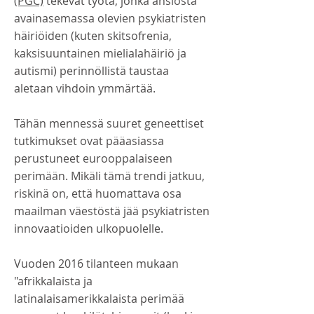
(PGC)
tekevät työtä, jonka ansiosta
avainasemassa olevien psykiatristen
häiriöiden (kuten skitsofrenia,
kaksisuuntainen mielialahäiriö ja
autismi) perinnöllistä taustaa
aletaan vihdoin ymmärtää.
Tähän mennessä suuret geneettiset
tutkimukset ovat pääasiassa
perustuneet eurooppalaiseen
perimään. Mikäli tämä trendi jatkuu,
riskinä on, että huomattava osa
maailman väestöstä jää psykiatristen
innovaatioiden ulkopuolelle.
Vuoden 2016 tilanteen mukaan
"afrikkalaista ja
latinalaisamerikkalaista perimää