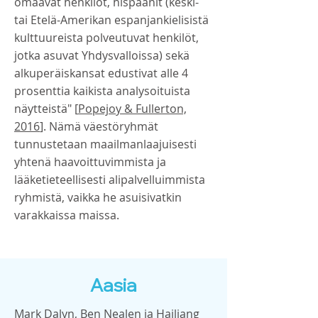
omaavat henkilöt, hispaanit (keski-
tai Etelä-Amerikan espanjankielisistä
kulttuureista polveutuvat henkilöt,
jotka asuvat Yhdysvalloissa) sekä
alkuperäiskansat edustivat alle 4
prosenttia kaikista analysoituista
näytteistä" [
Popejoy & Fullerton,
2016
]. Nämä väestöryhmät
tunnustetaan maailmanlaajuisesti
yhtenä haavoittuvimmista ja
lääketieteellisesti alipalvelluimmista
ryhmistä, vaikka he asuisivatkin
varakkaissa maissa.
Aasia
Mark Dalyn, Ben Nealen ja Hailiang